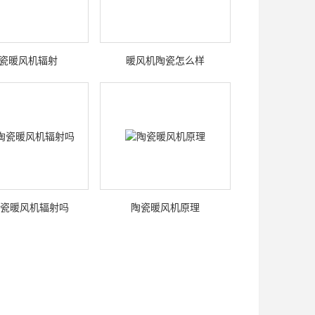
瓷暖风机辐射
暖风机陶瓷怎么样
c陶瓷暖风机辐射吗
陶瓷暖风机原理