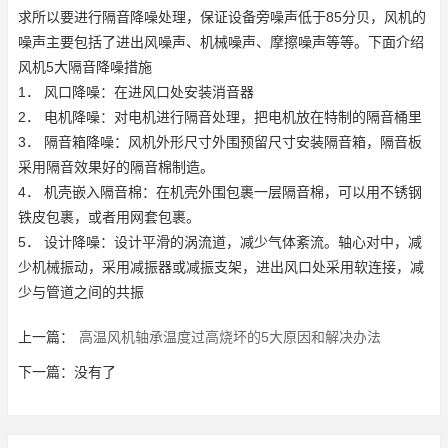
求所以要进行隔音降噪处理，保证设备旁噪声低于85分贝，风机的
噪声主要包括了进出风噪声、机械噪声、摩擦噪声等等。下面介绍
风机5大隔音降噪措施
1． 风口降噪：在进风口处安装消音器
2． 电机降噪：对电机进行隔音处理，把电机放在特制的隔音桶里
3． 隔音箱降噪：风机外形尺寸外围预留尺寸安装隔音箱，隔音板
采用隔音效果好的隔音棉制造。
4． 机壳嵌入隔音棉：在机壳外围包裹一层隔音棉，可以用不锈钢
铁皮包裹，或者用网套包裹。
5． 设计降噪：设计平滑的涡流道，减少气体紊流。轴心对中，减
少机械振动，采用减振器或减振支架，进出风口处采用软连接，减
少与管道之间的共振
上一篇：
高温风机轴承温度过高烧坏的5大原因和解决办法
下一篇：没有了