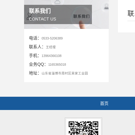
联系我们
联
CONTACT US
电话：
0533-5206389
联系人：
王经理
手机：
13964366108
业务QQ：
1165365018
地址：
山东省淄博市周村区吴家工业园
首页